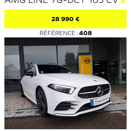
28 990 €
RÉFÉRENCE :
408