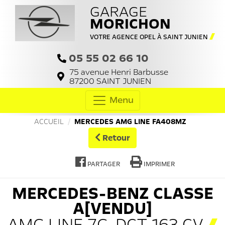
GARAGE
MORICHON
VOTRE AGENCE OPEL À SAINT JUNIEN
05 55 02 66 10
75 avenue Henri Barbusse
87200
SAINT JUNIEN
Menu
ACCUEIL
MERCEDES AMG LINE FA408MZ
Retour
PARTAGER
IMPRIMER
MERCEDES-BENZ
CLASSE
A[VENDU]
AMG LINE 7G-DCT 163 CV