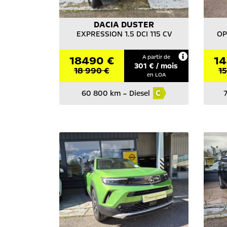
DACIA
DUSTER
EXPRESSION 1.5 DCI 115 CV
OP
18490 €
A partir de
14
301
€ / mois
18 990 €
1
en LOA
C
60 800 km
–
Diesel