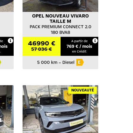
OPEL
NOUVEAU VIVARO
TAILLE M
PACK PREMIUM CONNECT 2.0
180 BVA8
de
46990 €
A partir de
mois
769
€ / mois
57 036 €
A
en Crédit
E
5 000 km
–
Diesel
NOUVEAUTÉ