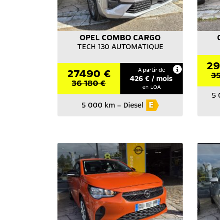
OPEL
COMBO CARGO
TECH 130 AUTOMATIQUE
29
27490 €
A partir de
35
426
€ / mois
36 180 €
en LOA
5 
E
5 000 km
–
Diesel