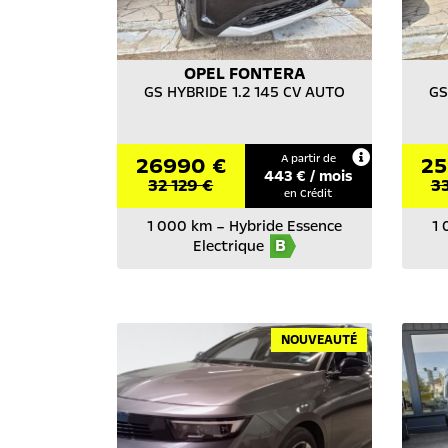
OPEL
FONTERA
GS HYBRIDE 1.2 145 CV AUTO
GS
26990 €
A partir de
25
443
€ / mois
32 129 €
3
en Crédit
1 000 km
–
Hybride Essence
1
B
Electrique
NOUVEAUTÉ