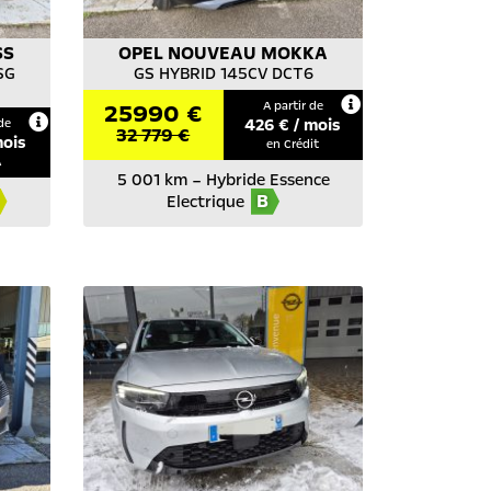
SS
OPEL
NOUVEAU MOKKA
SG
GS HYBRID 145CV DCT6
25990 €
A partir de
426
€ / mois
de
32 779 €
mois
en Crédit
A
5 001 km
–
Hybride Essence
B
Electrique