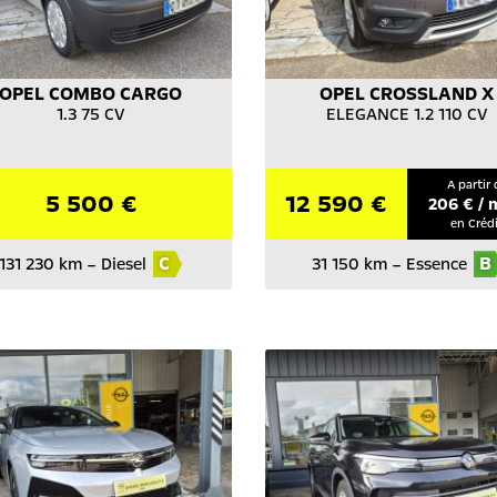
OPEL
COMBO CARGO
OPEL
CROSSLAND X
1.3 75 CV
ELEGANCE 1.2 110 CV
A partir 
5 500 €
12 590 €
206
€ / 
en Créd
C
B
131 230 km
–
Diesel
31 150 km
–
Essence