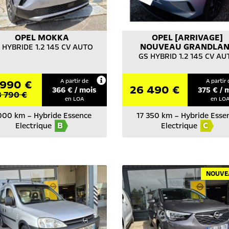
OPEL
MOKKA
OPEL
[ARRIVAGE]
NOUVEAU GRANDLA
 HYBRIDE 1.2 145 CV AUTO
GS HYBRID 1.2 145 CV AU
990 €
A partir de
A partir 
26 490 €
366
€ / mois
375
€ / 
3 790 €
en LOA
en LO
 000 km
–
Hybride Essence
17 350 km
–
Hybride Esse
B
C
Electrique
Electrique
NOUVE