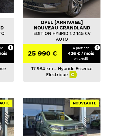
OPEL
[ARRIVAGE]
ND
NOUVEAU GRANDLAND
TO
EDITION HYBRID 1.2 145 CV
AUTO
de
A partir de
25 990 €
mois
426
€ / mois
A
en Crédit
nce
17 984 km
–
Hybride Essence
C
Electrique
AUTÉ
NOUVEAUTÉ