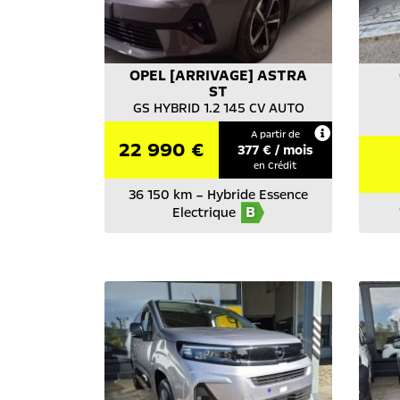
OPEL
[ARRIVAGE] ASTRA
ST
GS HYBRID 1.2 145 CV AUTO
A partir de
22 990 €
377
€ / mois
en Crédit
36 150 km
–
Hybride Essence
B
Electrique