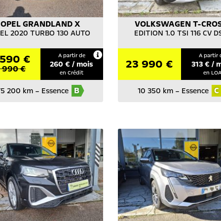
OPEL
GRANDLAND X
VOLKSWAGEN
T-CRO
EL 2020 TURBO 130 AUTO
EDITION 1.0 TSI 116 CV D
590 €
A partir de
A partir 
23 990 €
260
€ / mois
313
€ / 
5 990 €
en Crédit
en LO
B
C
75 200 km
–
Essence
10 350 km
–
Essence