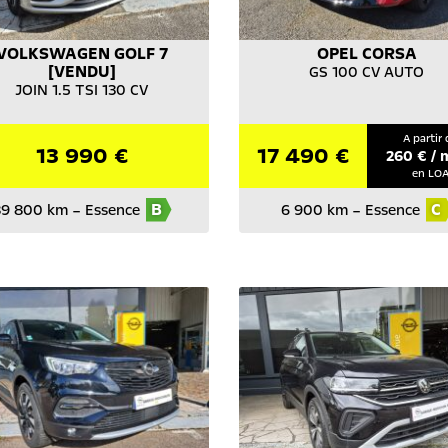
VOLKSWAGEN
GOLF 7
OPEL
CORSA
[VENDU]
GS 100 CV AUTO
JOIN 1.5 TSI 130 CV
A partir 
13 990 €
17 490 €
260
€ / 
en LO
B
C
9 800 km
–
Essence
6 900 km
–
Essence