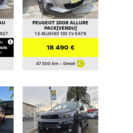
AU
PEUGEOT
2008 ALLURE
PACK[VENDU]
DSG7
1.5 BLUEHDI 130 CV EAT8
de
18 490 €
mois
it
C
47 500 km
–
Diesel