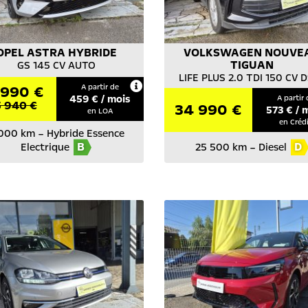
OPEL
ASTRA HYBRIDE
VOLKSWAGEN
NOUVE
TIGUAN
GS 145 CV AUTO
LIFE PLUS 2.0 TDI 150 CV 
990 €
A partir de
459
€ / mois
A partir 
 940 €
34 990 €
573
€ / 
en LOA
en Créd
000 km
–
Hybride Essence
B
D
Electrique
25 500 km
–
Diesel