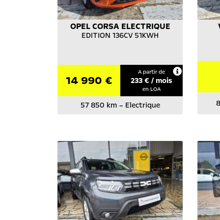
OPEL
CORSA ELECTRIQUE
EDITION 136CV 51KWH
A partir de
14 990 €
233
€ / mois
en LOA
8
57 850 km
–
Electrique