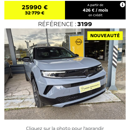
25990 €
A partir de
426
€ / mois
32 779 €
en Crédit
RÉFÉRENCE :
3199
NOUVEAUTÉ
Cliquez sur la photo pour l'agrandir