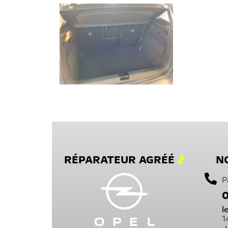
RÉPARATEUR AGRÉÉ
N
P
0
l
1