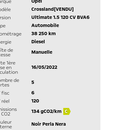
Opel
arque
Crossland[VENDU]
dèle
Ultimate 1.5 120 CV BVA6
rsion
Automobile
pe
38 250 km
lométrage
Diesel
ergie
îte de
Manuelle
tesse
te 1ère
16/05/2022
se en
rculation
mbre de
5
rtes
6
 fisc
120
 réel
issions
134 gCO2/km
C
 CO2
uleur
Noir Perla Nera
terne