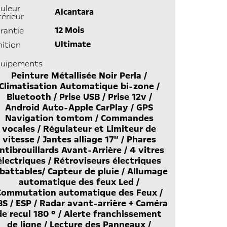
uleur
Alcantara
térieur
12 Mois
rantie
Ultimate
nition
uipements
Peinture Métallisée Noir Perla /
Climatisation Automatique bi-zone /
Bluetooth / Prise USB / Prise 12v /
Android Auto-Apple CarPlay / GPS
Navigation tomtom / Commandes
vocales / Régulateur et Limiteur de
vitesse / Jantes alliage 17'’ / Phares
ntibrouillards Avant-Arrière / 4 vitres
électriques / Rétroviseurs électriques
battables/ Capteur de pluie / Allumage
automatique des feux Led /
Commutation automatique des Feux /
S / ESP / Radar avant-arrière + Caméra
de recul 180 ° / Alerte franchissement
de ligne / Lecture des Panneaux /