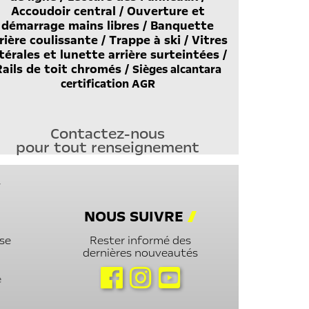
Accoudoir central / Ouverture et
démarrage mains libres / Banquette
rière coulissante / Trappe à ski / Vitres
térales et lunette arrière surteintées /
Rails de toit chromés /
Sièges alcantara
certification AGR
Contactez-nous
pour tout renseignement
r
NOUS SUIVRE
se
Rester informé des
dernières nouveautés
Nous suivre sur Facebook
Nous suivre sur Instagram
Nous suivre sur notre cha
e