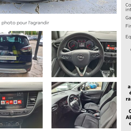
Co
in
Ga
a photo pour l'agrandir
Fi
Eq
a
ra
AB