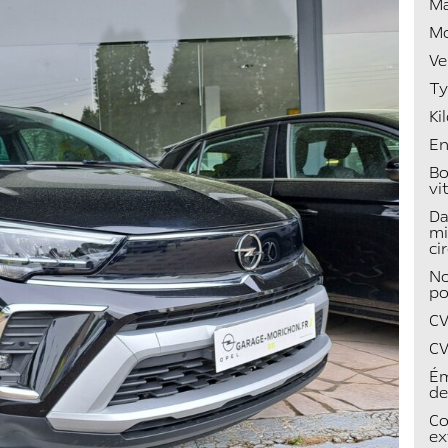
M
Mo
Ve
Ty
Ki
En
Bo
vi
Da
mi
ci
No
po
CV
CV
Ém
de
Co
ex