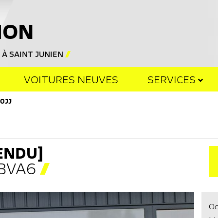
E
HON
 À SAINT JUNIEN
VOITURES NEUVES
SERVICES
0JJ
ENDU]
 BVA6
Oc