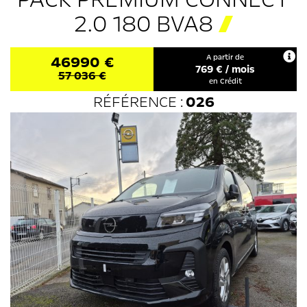
2.0 180 BVA8
46990 €
A partir de
769
€ / mois
57 036 €
en Crédit
RÉFÉRENCE :
026